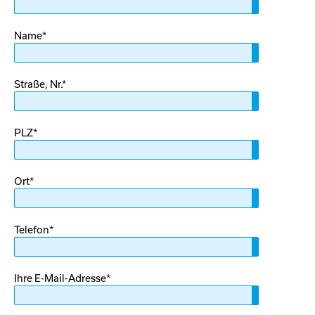
Pflichtfeld
Name
*
Pflichtfeld
Straße, Nr.
*
Pflichtfeld
PLZ
*
Pflichtfeld
Ort
*
Pflichtfeld
Telefon
*
Pflichtfeld
Ihre E-Mail-Adresse
*